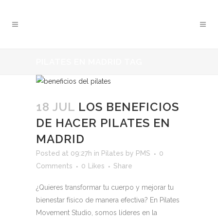
PILATES EN MADRID TAG
18 JUL
LOS BENEFICIOS
DE HACER PILATES EN
MADRID
Posted at 09:27h
in
Pilates
by
PMS
0
Comments
0
Likes
Share
¿Quieres transformar tu cuerpo y mejorar tu
bienestar físico de manera efectiva? En Pilates
Movement Studio, somos líderes en la